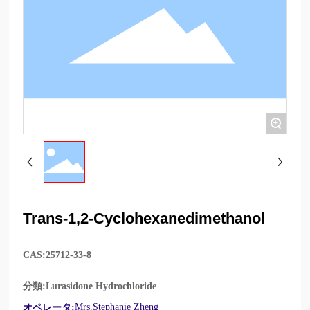
+
Trans-1,2-Cyclohexanedimethanol
CAS:
25712-33-8
分類:
Lurasidone Hydrochloride
Mrs.Stephanie Zheng
オペレータ: