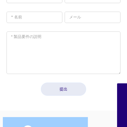
提出
Sales@shzchem.com
021-58851075
021-58851227
021-58851226